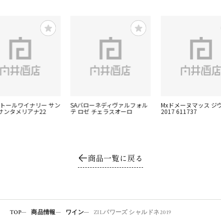
ントールワイナリー サン
SAバローネディヴァルフォル
Mxドメーヌマッス ジ
サンタメリアナ22
テ ロゼ チェラスオーロ
2017 611737
商品一覧に戻る
TOP
商品情報
ワイン
ZILパワーズ シャルドネ2019