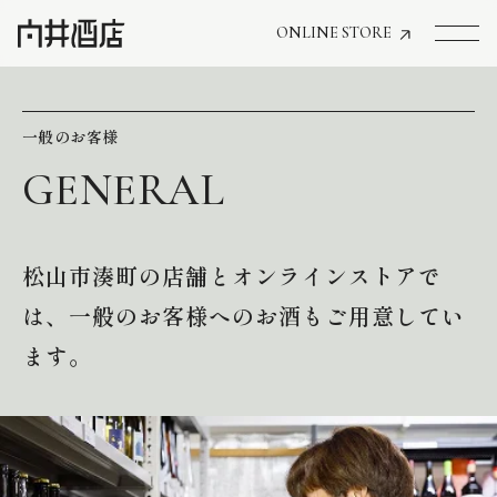
ONLINE STORE
トップページへ
一般のお客様
飲食店経営のお客様
一般のお客様
松山市湊町の店舗とオンラインストアで
商品情報
は、一般のお客様へのお酒もご用意してい
お気に入りリスト
ます。
お気に入り機能の活用方法
イベント情報