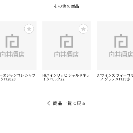
その他の商品
メーヌジャンコレ シャブ
H)ハインリッヒ シャルドネラ
37ワインズ フィーコ
クロ2020
イタベルク22
ーノ グラノメロ19赤
商品一覧に戻る