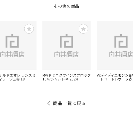
その他の商品
イナルドエオレ ランスミ
Mwドミニクワインズブロック
Vcディディエモンショ
ィラージュ赤 18
1547シャルドネ 2024
ートコートドボーヌ赤
商品一覧に戻る