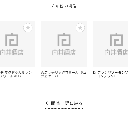
その他の商品
クッチ マクドゥガルラン
Vcフレデリックコサール キュ
Dnフランツソーモン
ノワール2012
ヴェセー21
ニヨンブラン17
商品一覧に戻る