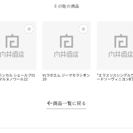
その他の商品
ラバンカル シェールブロ
Vcラボエム ジーマセラシオン
*エラスリスシングル
マルヌノワール22
20
ードソーヴィニヨンB’1
商品一覧に戻る