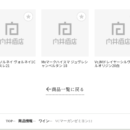
ャソルネイ ヴォルネイ1C
Mxマークハイスマ ジュヴレシ
VcJMドレイヤーシル
スレ21
ャンベルタン 18
ルオリジン20白
商品一覧に戻る
TOP
商品情報
ワイン
VCマーガンゼミヨン22