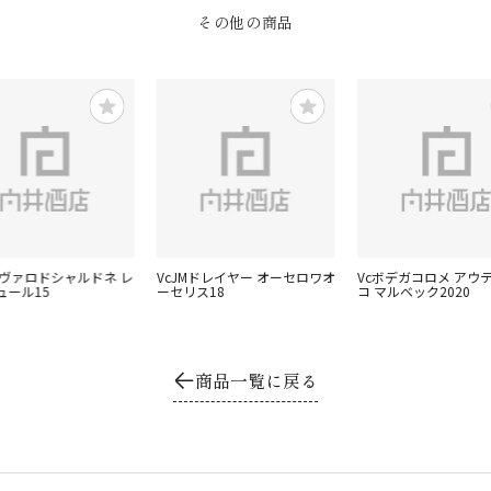
その他の商品
ャヴァロドシャルドネ レ
VcJMドレイヤー オーセロワオ
Vcボデガコロメ アウ
ュール15
ーセリス18
コ マルベック2020
商品一覧に戻る