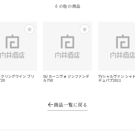
その他の商品
ークリングワイン ブリ
SU カーニヴォ ジンファンデ
TVシャルヴァン シャ
20
ル750
デュパプ2011
商品一覧に戻る