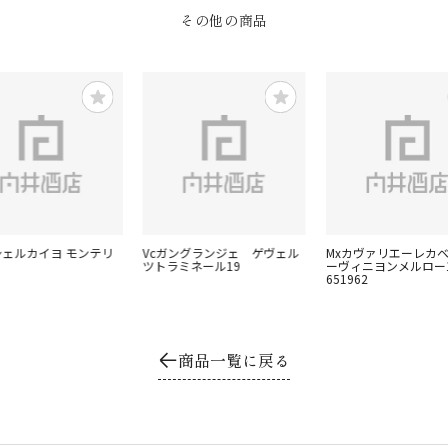
その他の商品
ッシェルカイヨ モンテリ
Vcガングランジェ ゲヴェル
Mxカヴァリエーレカ
ツトラミネール19
ーヴィニヨンメルロー
651962
商品一覧に戻る