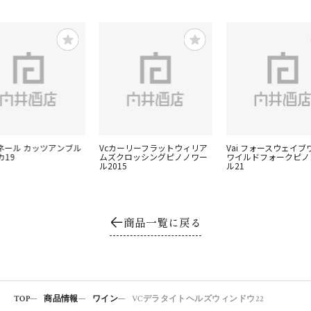
ビネール カッツアンブル
Vcカーリーフラットウィリア
Vai フォースウェイブ
カ19
ムズクロッシングピノノワー
ワイルドフォークピノ
ル2015
ル21
商品一覧に戻る
TOP
商品情報
ワイン
VCデラタイトヘルズウィンドウ22