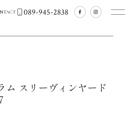
089-945-2838
NTACT
トップページへ
飲食店経営のお客様
一般のお客様
ラム スリーヴィンヤード
7
商品情報
お気に入りリスト