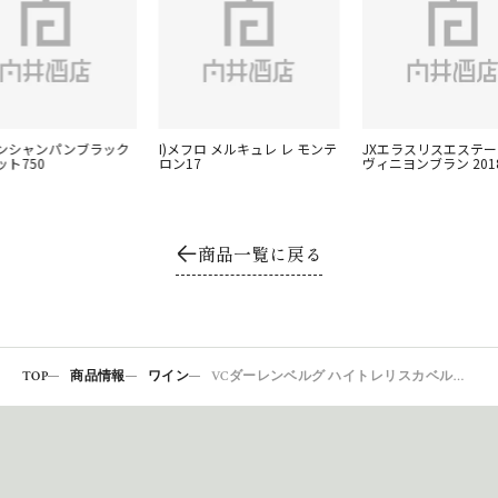
ンシャンパンブラック
I)メフロ メルキュレ レ モンテ
JXエラスリスエステ
ト750
ロン17
ヴィニヨンブラン 201
商品一覧に戻る
TOP
商品情報
ワイン
VCダーレンベルグ ハイトレリスカベルネソーヴィニヨン20