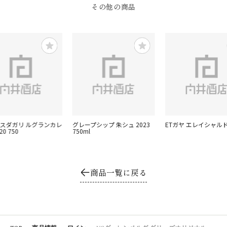
その他の商品
ルマスダガリ ルグランカレ
グレープシップ 朱シュ 2023
ETガヤ エレイシャルド
0 750
750ml
商品一覧に戻る