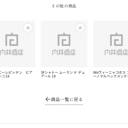
その他の商品
ニエーレピッチン ビア
SFシャトー ムーラン ド デュ
Wisヴィーニャコボス 
ーニ16
アール 18
ーノマルベックメンド
商品一覧に戻る