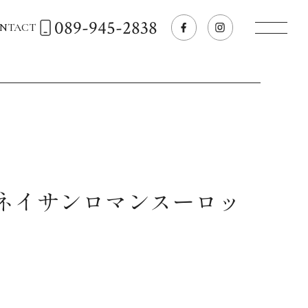
089-945-2838
NTACT
トップページへ
飲食店経営のお客様
一般のお客様
ルネイサンロマンスーロッ
商品情報
お気に入りリスト