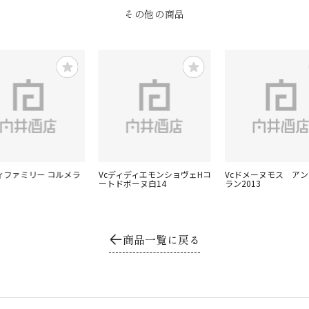
その他の商品
ディファミリー コルメラ
VcディディエモンショヴェHコ
Vcドメーヌモス ア
ートドボーヌ白14
ラン2013
商品一覧に戻る