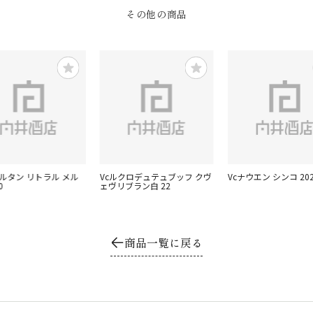
その他の商品
ォルタン リトラル メル
Vcルクロデュテュブッフ クヴ
Vcナウエン シンコ 202
0
ェヴリブラン白 22
商品一覧に戻る