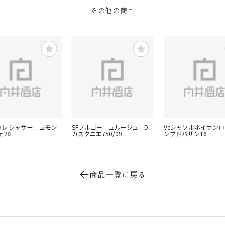
その他の商品
パカレ シャサーニュモン
SFブルゴーニュルージュ D
Vcシャソルネイサン
ェ20
カスタニエ750/09
ンブドバザン16
商品一覧に戻る