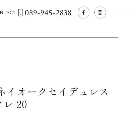
089-945-2838
NTACT
トップページへ
飲食店経営のお客様
一般のお客様
ルネイオークセイデュレス
レ 20
商品情報
お気に入りリスト