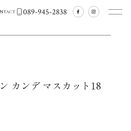
089-945-2838
NTACT
トップページへ
飲食店経営のお客様
一般のお客様
ン カンデ マスカット18
商品情報
お気に入りリスト