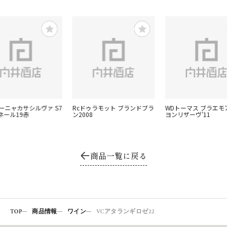
ィーニャカサシルヴァ S7
Rcドゥラモット ブランドブラ
WDトーマス ブラエモ
ネール19赤
ン2008
ヨンリザーヴ’11
商品一覧に戻る
TOP
商品情報
ワイン
VCアタランギロゼ22