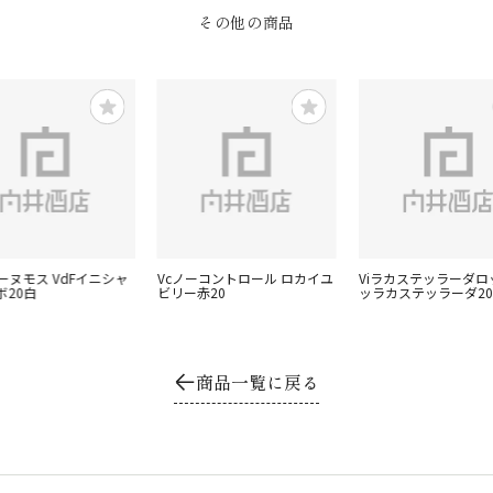
その他の商品
ーヌモス VdFイニシャ
Vcノーコントロール ロカイユ
Viラカステッラーダロ
ボ20白
ビリー赤20
ッラカステッラーダ20
商品一覧に戻る