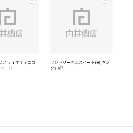
スピノ ティオディエゴ
サントリー赤玉スイート(白)キン
リャード
グ1.8㍑