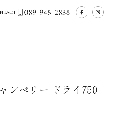
089-945-2838
NTACT
トップページへ
飲食店経営のお客様
一般のお客様
ャンベリー ドライ750
商品情報
お気に入りリスト