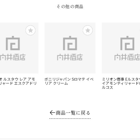
その他の商品
オ ルスタウ レア アモ
ボニリジャパン Sロマテ イベ
ミリオン商事 Eルスタ
リャード エスクアドリ
リア クリーム
イアモンティリャード
ルコス
商品一覧に戻る