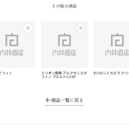
その他の商品
22 フィノ
ミリオン商事 アルマセニスタ
Kバロンミカエラ クリー
フィノ プエルト1/143
商品一覧に戻る