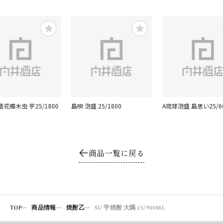
花蝶木虫 芋25/1800
島唄 泡盛 25/1800
A琉球泡盛 島思い25/6
商品一覧に戻る
TOP
商品情報
焼酎乙
SU 芋焼酎 大隅 25/900ML