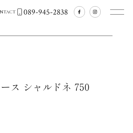
089-945-2838
NTACT
トップページへ
飲食店経営のお客様
一般のお客様
ース シャルドネ 750
商品情報
お気に入りリスト