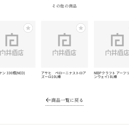
その他の商品
ン 330瓶(NED)
アサヒ ペローニナストロア
NB)Pクラフト アーフ
ズーロ10L樽
ンウェイ) 8L樽
商品一覧に戻る