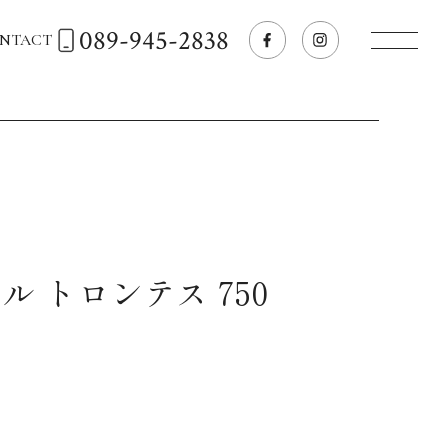
089-945-2838
NTACT
トップページへ
飲食店経営のお客様
一般のお客様
ル トロンテス 750
商品情報
お気に入りリスト