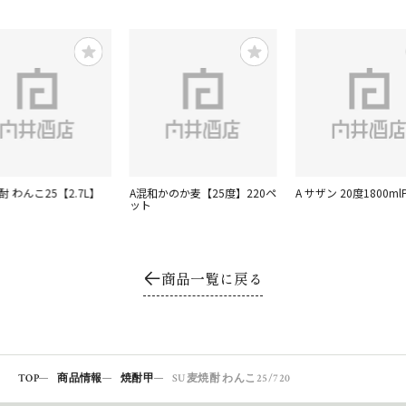
酎 わんこ25【2.7L】
A混和かのか麦【25度】220ペ
A サザン 20度1800ml
ット
商品一覧に戻る
TOP
商品情報
焼酎甲
SU麦焼酎 わんこ25/720