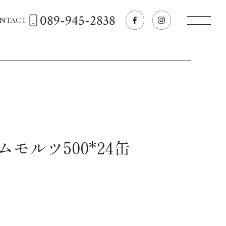
089-945-2838
NTACT
トップページへ
飲食店経営のお客様
一般のお客様
モルツ500*24缶
商品情報
お気に入りリスト