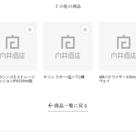
その他の商品
オウシンコエストレージ
キリン ラガー<生> 7㍑樽
ABIバドワイザー330m
ションIPA330ml缶
ウェイ
商品一覧に戻る