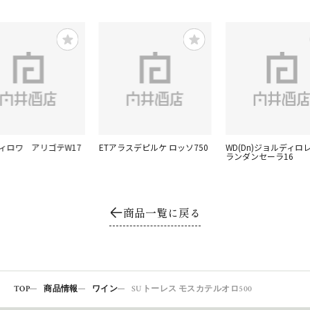
ティロワ アリゴテW17
ETアラスデピルケ ロッソ750
WD(Dn)ジョルディロ
ランダンセーラ16
商品一覧に戻る
TOP
商品情報
ワイン
SUトーレス モスカテルオロ500