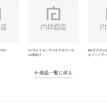
750
Vcヴェイユーヴァルドロワール
Mbテアヌム
SVB白17
ェリーノプ
商品一覧に戻る