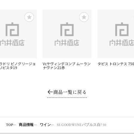
ォラドリ ピノグリージョ
Vcケヴィンデコンブ ムーラン
タピス トロンテス 75
リピスタ19
ナヴァン21赤
商品一覧に戻る
TOP
商品情報
ワイン
SS GOODWINEバブルス白750