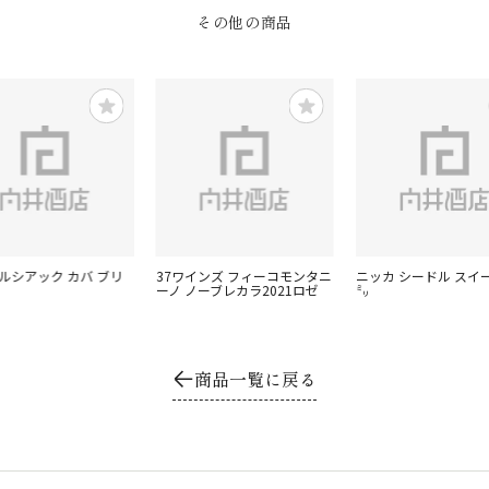
その他の商品
アルシアック カバ ブリ
37ワインズ フィーコモンタニ
ニッカ シードル スイー
ーノ ノーブレカラ2021ロゼ
㍉
商品一覧に戻る