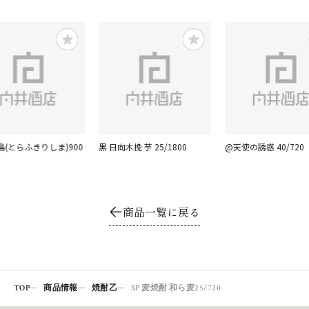
(とらふきりしま)900
黒 日向木挽 芋 25/1800
@天使の誘惑 40/720
商品一覧に戻る
TOP
商品情報
焼酎乙
SP 麦焼酎 和ら麦25/720