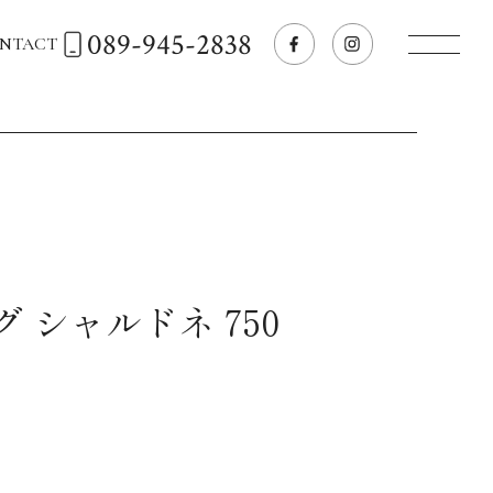
089-945-2838
NTACT
トップページへ
飲食店経営のお客様
一般のお客様
 シャルドネ 750
商品情報
お気に入りリスト