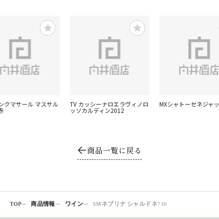
ランクマサール マスサル
TV カッシーナロエラヴィノロ
MXシャトーセネジャック
赤
ッソカルディン2012
商品一覧に戻る
TOP
商品情報
ワイン
SMネブリナ シャルドネ750