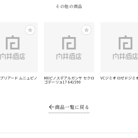
その他の商品
カプリアード ムニュピノ
MXピノスデアルガンサ セクロ
VCジミオ ロゼドジミオ
ゴデーリョ17 641590
商品一覧に戻る