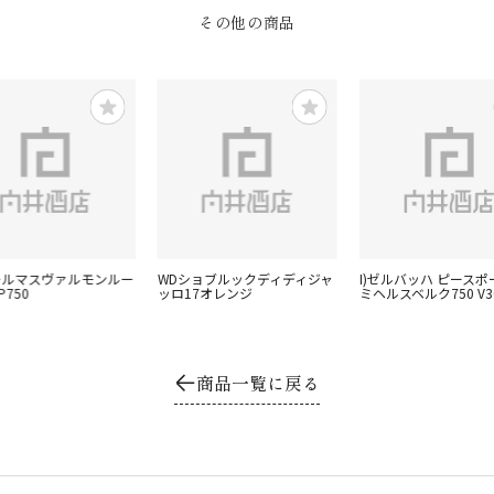
その他の商品
ールマスヴァルモンルー
WDショブルックディディジャ
I)ゼルバッハ ピースポ
P750
ッロ17オレンジ
ミヘルスベルク750 V3
商品一覧に戻る