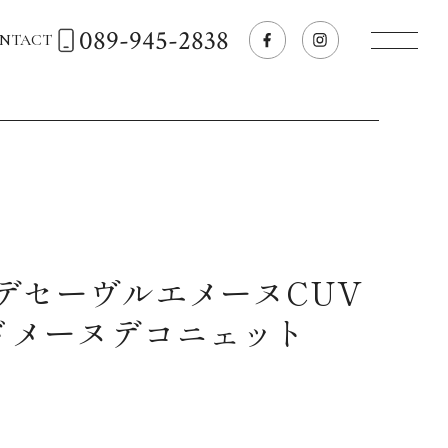
089-945-2838
NTACT
トップページへ
飲食店経営のお客様
一般のお客様
デセーヴルエメーヌCUV
ドメーヌデコニェット
商品情報
お気に入りリスト