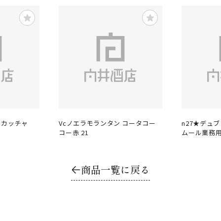
ッカッチャ
Vcノエラモランタン コータコー
n27★デュ
コー赤 21
ムール業務用
商品一覧に戻る