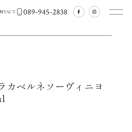
089-945-2838
NTACT
トップページへ
飲食店経営のお客様
一般のお客様
ッラカベルネソーヴィニヨ
l
商品情報
お気に入りリスト