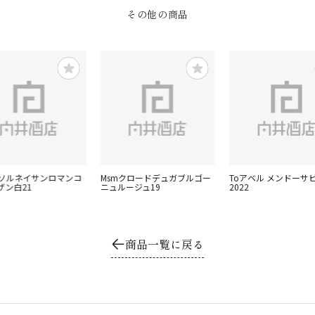
その他の商品
ャソルネイサンロマンコ
Msmクロードデュガブルゴー
Toアベル メンドーサ
ザン白21
ニュルージュ19
2022
商品一覧に戻る