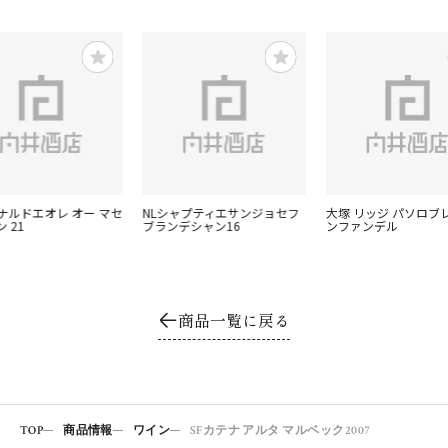
イナルドエオレ オー マセ
NLシャプティエサンジョセフ
大塚 リッジ パソロブレ
 21
ブランデシャン16
ンファンデル
商品一覧に戻る
TOP
商品情報
ワイン
SFカテナ アルタ マルベック2007