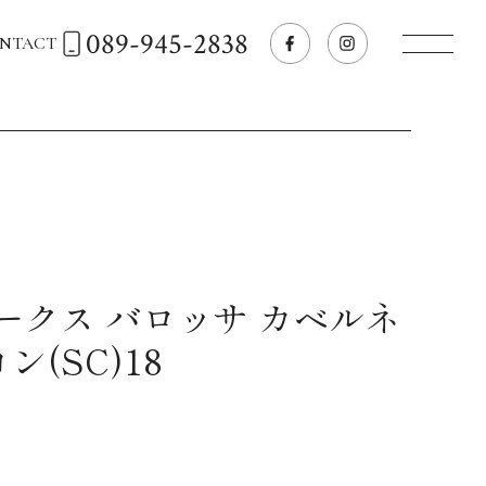
089-945-2838
NTACT
トップページへ
飲食店経営のお客様
一般のお客様
ークス バロッサ カベルネ
(SC)18
商品情報
お気に入りリスト