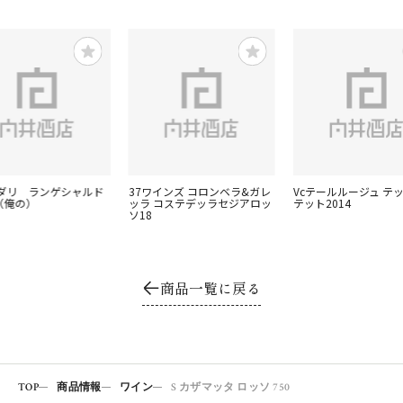
ダリ ランゲシャルド
37ワインズ コロンベラ&ガレ
Vcテールルージュ テッ
（俺の）
ッラ コステデッラセジアロッ
テット2014
ソ18
商品一覧に戻る
TOP
商品情報
ワイン
S カザマッタ ロッソ 750