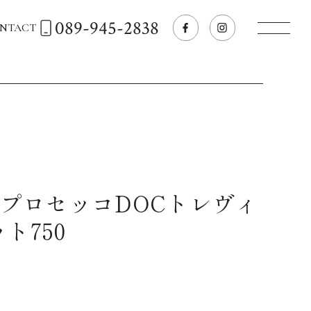
089-945-2838
NTACT
トップページへ
飲食店経営のお客様
一般のお客様
プロセッコDOCトレヴィ
ト750
商品情報
お気に入りリスト