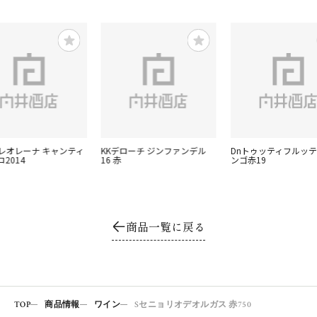
ゾレオレーナ キャンティ
KKデローチ ジンファンデル
Dnトゥッティフルッテ
2014
16 赤
ンゴ赤19
商品一覧に戻る
TOP
商品情報
ワイン
Sセニョリオデオルガス 赤750